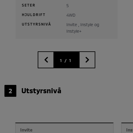
SETER
5
HJULDRIFT
4WD
UTSTYRSNIVÅ
Invite , Instyle og
Instyle+
1
/
1
Utstyrsnivå
2
Invite
Ins