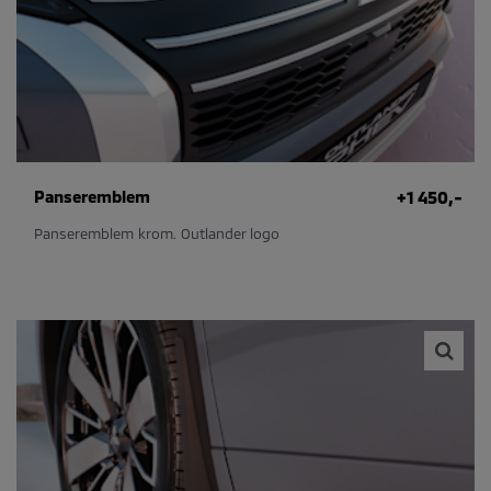
Panseremblem
+1 450,-
Panseremblem krom. Outlander logo