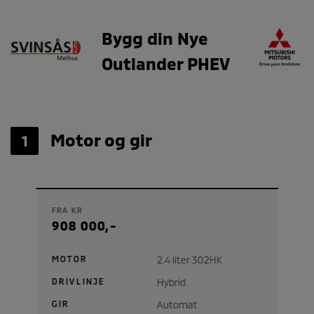
Bygg din
Nye
Outlander PHEV
Motor og gir
1
FRA KR
908 000,-
MOTOR
2.4 liter 302HK
DRIVLINJE
Hybrid
GIR
Automat