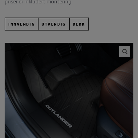
priser er inkludert montering.
INNVENDIG
UTVENDIG
DEKK