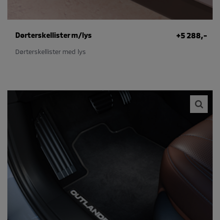
Dørterskellister m/lys
+5 288,-
Dørterskellister med lys