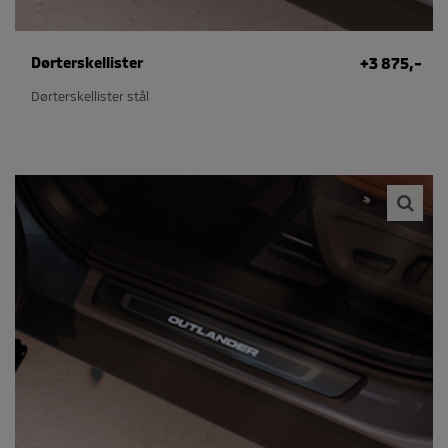
Dørterskellister
+3 875,-
Dørterskellister stål